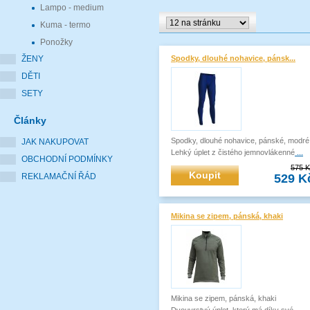
Lampo - medium
Kuma - termo
Ponožky
ŽENY
Spodky, dlouhé nohavice, pánsk...
DĚTI
SETY
Články
Spodky, dlouhé nohavice, pánské, modré
JAK NAKUPOVAT
Lehký úplet z čistého jemnovlákenné
...
OBCHODNÍ PODMÍNKY
575 
Koupit
529 K
REKLAMAČNÍ ŘÁD
Mikina se zipem, pánská, khaki
Mikina se zipem, pánská, khaki
Dvouvrstvý úplet, který má díky své