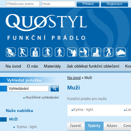
Přihlásit
Registrace
Na úvod
O nás
Materiály
Jak oblékat funkční oblečení
Ko
Na úvod
»
Muži
Vyhledat
položku
Muži
Rozšířené vyhledávání
Funkční prádlo pro muže.
Kylma - light
La
Naše
nabídka
MUŽI
řazení:
Typicky
Název
Cen
Kylma - light