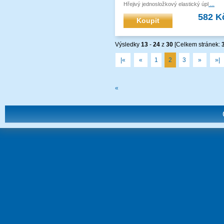
Hřejivý jednosložkový elastický úpl
...
582 K
Koupit
Výsledky
13
-
24
z
30
[Celkem stránek:
|«
«
1
2
3
»
»|
«