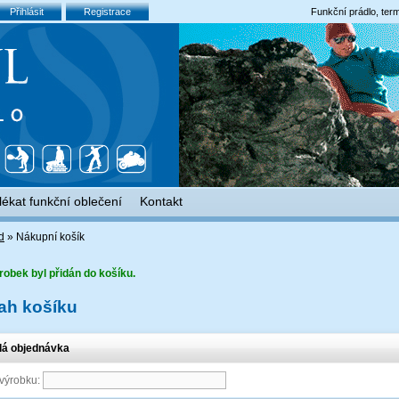
Přihlásit
Registrace
Funkční prádlo, term
lékat funkční oblečení
Kontakt
d
»
Nákupní košík
robek byl přidán do košíku.
ah košíku
lá objednávka
 výrobku: