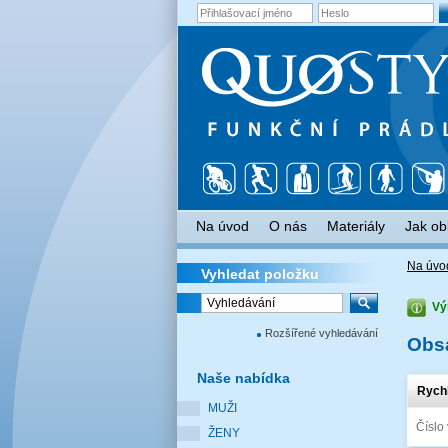
Na úvod
O nás
Materiály
Jak ob
Na úvo
Vyhledat
položku
Vý
Rozšířené vyhledávání
Obs
Naše
nabídka
Rych
MUŽI
Číslo
ŽENY