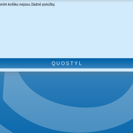
ním košíku nejsou žádné položky.
Q U O S T Y L