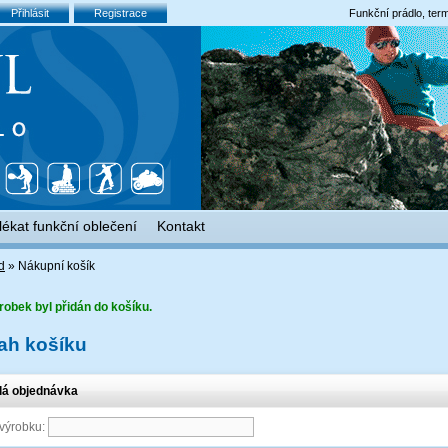
Přihlásit
Registrace
Funkční prádlo, term
lékat funkční oblečení
Kontakt
d
»
Nákupní košík
robek byl přidán do košíku.
ah košíku
lá objednávka
 výrobku: