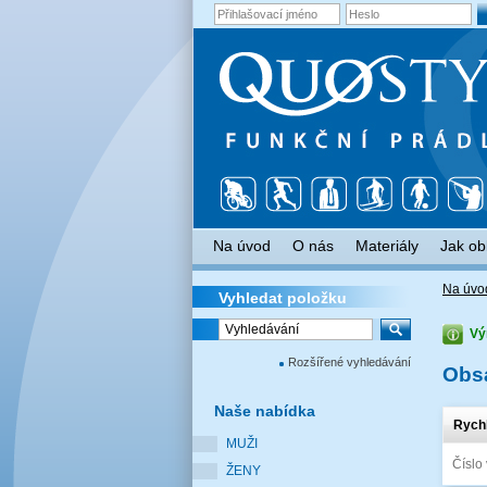
Na úvod
O nás
Materiály
Jak ob
Na úvo
Vyhledat
položku
Vý
Rozšířené vyhledávání
Obs
Naše
nabídka
Rych
MUŽI
Číslo
ŽENY