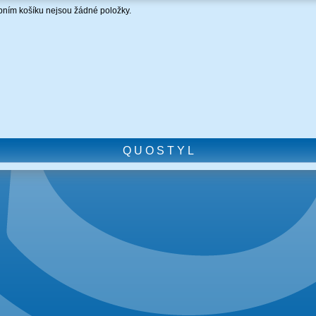
ním košíku nejsou žádné položky.
Q U O S T Y L